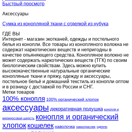
Быстрый просмотр
Аксессуары
Сумка из конопляной ткани с отделкой из нубука
ГДЕ ВЫ
Интернет - магазин экотканей, одежды и постельного
белья из конопли. Все товары из конопляного волокна не
содержат наркотических веществ и непригодны в
качестве опьяняющего средства. Конопляное волокно не
может содержать наркотических веществ (ТГК) по своим
биологическим свойствам. Здесь можно купить
высококачественные натуральные органические
конопляные ткани и пряжу, одежду и аксессуары,
постельное бельё и домашний текстиль из конопли оптом
и в розницу с доставкой по России и СНГ.
Метки товаров
100% конопля
100% органический хлопок
аксессуары
декоративная подушка
конопля и
конопля и органический
мериносовая шерсть
хлопок
кошелек
наволочка
наматрасник
одеяло