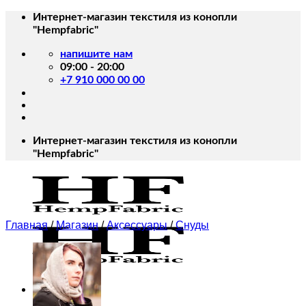
Skip
Интернет-магазин текстиля из конопли
to
"Hempfabric"
content
напишите нам
09:00 - 20:00
+7 910 000 00 00
Интернет-магазин текстиля из конопли
"Hempfabric"
Главная
/
Магазин
/
Аксессуары
/
Снуды