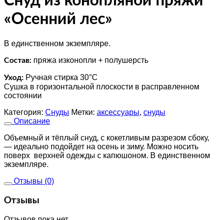
Снуд из конопляной пряжи
«Осенний лес»
В единственном экземпляре.
пряжа изконопли + полушерсть
Состав:
Ручная стирка 30°C
Уход:
Сушка в горизонтальной плоскости в расправленном
состоянии
Категория:
Снуды
Метки:
аксессуары
,
снуды
Описание
Объемный и тёплый снуд, с кокетливым разрезом сбоку,
— идеально подойдет на осень и зиму. Можно носить
поверх верхней одежды с капюшоном. В единственном
экземпляре.
Отзывы (0)
Отзывы
Отзывов пока нет.