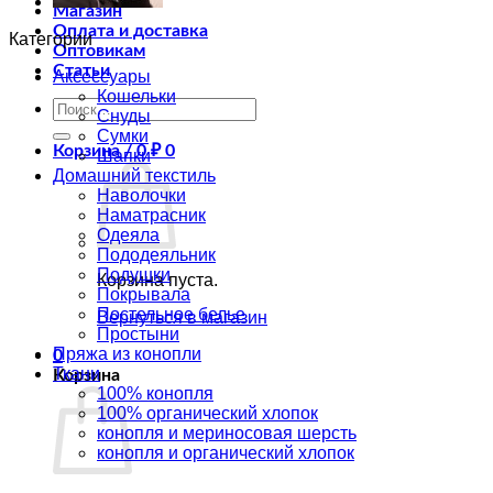
Магазин
Оплата и доставка
Категории
Оптовикам
Статьи
Аксессуары
Кошельки
Искать:
Снуды
Сумки
Корзина /
0
₽
0
Шапки
Домашний текстиль
Наволочки
Наматрасник
Одеяла
Пододеяльник
Подушки
Корзина пуста.
Покрывала
Постельное белье
Вернуться в магазин
Простыни
Пряжа из конопли
0
Ткани
Корзина
100% конопля
100% органический хлопок
конопля и мериносовая шерсть
конопля и органический хлопок