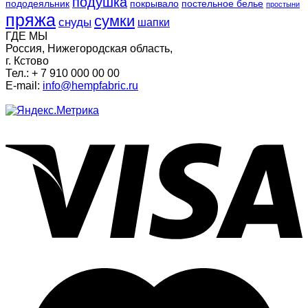
подушка
пододеяльник
покрывало
постельное белье
простыни
пряжа
сумки
снуды
шапки
ГДЕ МЫ
Россия, Нижегородская область,
г. Кстово
Тел.: + 7 910 000 00 00
E-mail:
info@hempfabric.ru