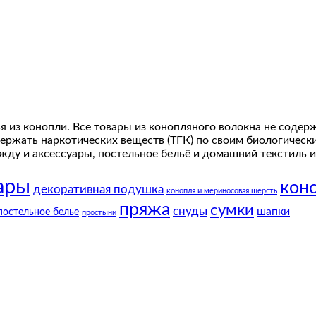
я из конопли. Все товары из конопляного волокна не содер
ержать наркотических веществ (ТГК) по своим биологическ
ду и аксессуары, постельное бельё и домашний текстиль из
ары
коно
декоративная подушка
конопля и мериносовая шерсть
пряжа
сумки
снуды
шапки
постельное белье
простыни