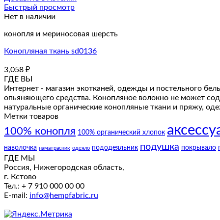
Быстрый просмотр
Нет в наличии
конопля и мериносовая шерсть
Конопляная ткань sd0136
3,058
₽
ГДЕ ВЫ
Интернет - магазин экотканей, одежды и постельного бель
опьяняющего средства. Конопляное волокно не может сод
натуральные органические конопляные ткани и пряжу, одеж
Метки товаров
аксессу
100% конопля
100% органический хлопок
подушка
наволочка
пододеяльник
покрывало
наматрасник
одеяло
ГДЕ МЫ
Россия, Нижегородская область,
г. Кстово
Тел.: + 7 910 000 00 00
E-mail:
info@hempfabric.ru