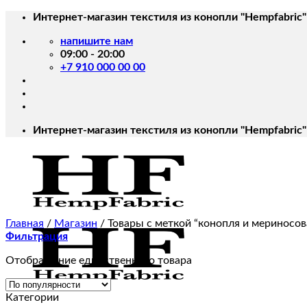
Skip
Интернет-магазин текстиля из конопли "Hempfabric"
to
напишите нам
content
09:00 - 20:00
+7 910 000 00 00
Интернет-магазин текстиля из конопли "Hempfabric"
Главная
/
Магазин
/
Товары с меткой “конопля и мериносов
Фильтрация
Отображение единственного товара
Категории