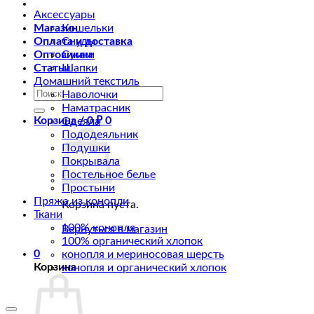
Аксессуары
Магазин
Кошельки
Оплата и доставка
Снуды
Оптовикам
Сумки
Статьи
Шапки
Домашний текстиль
Искать:
Наволочки
Наматрасник
Корзина /
0
₽
0
Одеяла
Пододеяльник
Подушки
Покрывала
Постельное белье
Простыни
Пряжа из конопли
Корзина пуста.
Ткани
100% конопля
Вернуться в магазин
100% органический хлопок
0
конопля и мериносовая шерсть
Корзина
конопля и органический хлопок