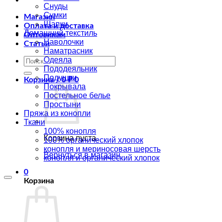
Снуды
Сумки
Магазин
Шапки
Оплата и доставка
Домашний текстиль
Оптовикам
Наволочки
Статьи
Наматрасник
Искать:
Одеяла
Пододеяльник
Подушки
Корзина /
0
₽
0
Покрывала
Постельное белье
Простыни
Пряжа из конопли
Ткани
100% конопля
Корзина пуста.
100% органический хлопок
конопля и мериносовая шерсть
Вернуться в магазин
конопля и органический хлопок
0
Корзина