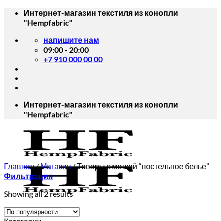
Skip
Интернет-магазин текстиля из конопли
to
"Hempfabric"
content
напишите нам
09:00 - 20:00
+7 910 000 00 00
Интернет-магазин текстиля из конопли
"Hempfabric"
Главная
/
Магазин
/
Товары с меткой “постельное белье”
Фильтрация
Showing all 2 results