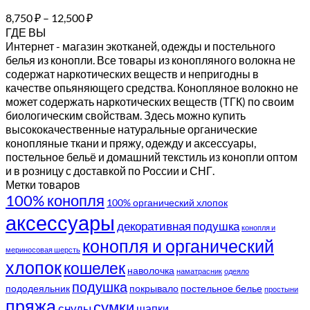
8,750
₽
–
12,500
₽
ГДЕ ВЫ
Интернет - магазин экотканей, одежды и постельного
белья из конопли. Все товары из конопляного волокна не
содержат наркотических веществ и непригодны в
качестве опьяняющего средства. Конопляное волокно не
может содержать наркотических веществ (ТГК) по своим
биологическим свойствам. Здесь можно купить
высококачественные натуральные органические
конопляные ткани и пряжу, одежду и аксессуары,
постельное бельё и домашний текстиль из конопли оптом
и в розницу с доставкой по России и СНГ.
Метки товаров
100% конопля
100% органический хлопок
аксессуары
декоративная подушка
конопля и
конопля и органический
мериносовая шерсть
хлопок
кошелек
наволочка
наматрасник
одеяло
подушка
пододеяльник
покрывало
постельное белье
простыни
пряжа
сумки
снуды
шапки