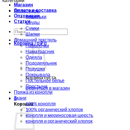
Категории
Магазин
Оплата и доставка
Аксессуары
Оптовикам
Кошельки
Статьи
Снуды
Сумки
Искать:
Шапки
Домашний текстиль
Корзина /
0
₽
0
Наволочки
Наматрасник
Одеяла
Пододеяльник
Подушки
Покрывала
Корзина пуста.
Постельное белье
Простыни
Вернуться в магазин
Пряжа из конопли
Ткани
0
100% конопля
Корзина
100% органический хлопок
конопля и мериносовая шерсть
конопля и органический хлопок