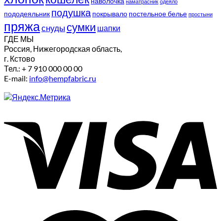
наволочка
наматрасник
одеяло
подушка
пододеяльник
покрывало
постельное белье
простыни
пряжа
сумки
снуды
шапки
ГДЕ МЫ
Россия, Нижегородская область,
г. Кстово
Тел.: + 7 910 000 00 00
E-mail:
info@hempfabric.ru