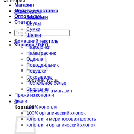
Категории
Магазин
Оплата и доставка
Аксессуары
Оптовикам
Кошельки
Статьи
Снуды
Сумки
Искать:
Шапки
Домашний текстиль
Корзина /
0
₽
0
Наволочки
Наматрасник
Одеяла
Пододеяльник
Подушки
Покрывала
Корзина пуста.
Постельное белье
Простыни
Вернуться в магазин
Пряжа из конопли
Ткани
0
100% конопля
Корзина
100% органический хлопок
конопля и мериносовая шерсть
конопля и органический хлопок