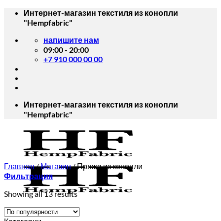
Skip
Интернет-магазин текстиля из конопли
to
"Hempfabric"
content
напишите нам
09:00 - 20:00
+7 910 000 00 00
Интернет-магазин текстиля из конопли
"Hempfabric"
Главная
/
Магазин
/
Пряжа из конопли
Фильтрация
Showing all 13 results