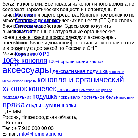
белья из конопли. Все товары из конопляного волокна не
содержат наркотических веществ и непригодны в
Магазин
качестве опьяняющего средства. Конопляное волокно не
Оплата и доставка
может содержать наркотических веществ (ТГК) по своим
Оптовикам
биологическим свойствам. Здесь можно купить
Статьи
высококачественные натуральные органические
конопляные ткани и пряжу, одежду и аксессуары,
Искать:
постельное бельё и домашний текстиль из конопли оптом
и в розницу с доставкой по России и СНГ.
Корзина /
0
₽
0
Метки товаров
100% конопля
100% органический хлопок
0
аксессуары
декоративная подушка
конопля и
конопля и органический
мериносовая шерсть
хлопок
кошелек
наволочка
наматрасник
одеяло
подушка
пододеяльник
покрывало
постельное белье
простыни
пряжа
сумки
снуды
шапки
ГДЕ МЫ
Россия, Нижегородская область,
г. Кстово
Тел.: + 7 910 000 00 00
E-mail:
info@hempfabric.ru