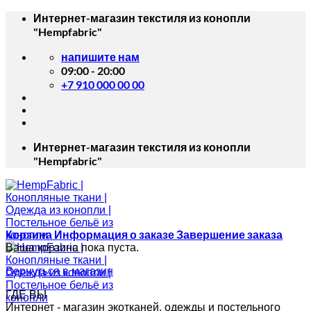
Skip
Интернет-магазин текстиля из конопли
to
"Hempfabric"
content
напишите нам
09:00 - 20:00
+7 910 000 00 00
Интернет-магазин текстиля из конопли
"Hempfabric"
Корзина
Информация о заказе
Завершение заказа
Ваша корзина пока пуста.
Вернуться в магазин
ГДЕ ВЫ
Интернет - магазин экотканей, одежды и постельного