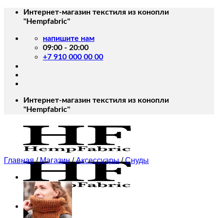
Skip
Интернет-магазин текстиля из конопли
to
"Hempfabric"
content
напишите нам
09:00 - 20:00
+7 910 000 00 00
Интернет-магазин текстиля из конопли
"Hempfabric"
Главная
/
Магазин
/
Аксессуары
/
Снуды