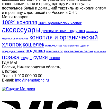
конопляные ткани и пряжу, одежду и аксессуары,
постельное бельё и домашний текстиль из конопли оптом
и в розницу с доставкой по России и СНГ.
Метки товаров
100% конопля
100% органический хлопок
аксессуары
декоративная подушка
конопля и
конопля и органический
мериносовая шерсть
хлопок
кошелек
наволочка
наматрасник
одеяло
подушка
пододеяльник
покрывало
постельное белье
простыни
пряжа
сумки
снуды
шапки
ГДЕ МЫ
Россия, Нижегородская область,
г. Кстово
Тел.: + 7 910 000 00 00
E-mail:
info@hempfabric.ru