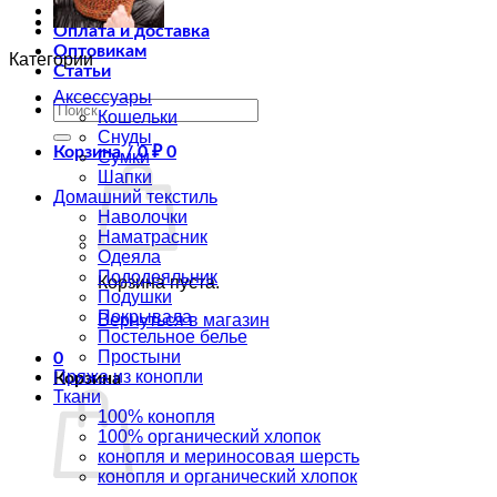
Магазин
Оплата и доставка
Оптовикам
Категории
Статьи
Аксессуары
Искать:
Кошельки
Снуды
Корзина /
0
₽
0
Сумки
Шапки
Домашний текстиль
Наволочки
Наматрасник
Одеяла
Пододеяльник
Корзина пуста.
Подушки
Покрывала
Вернуться в магазин
Постельное белье
Простыни
0
Пряжа из конопли
Корзина
Ткани
100% конопля
100% органический хлопок
конопля и мериносовая шерсть
конопля и органический хлопок