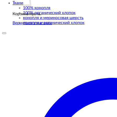
Ткани
100% конопля
100% органический хлопок
Корзина пуста.
конопля и мериносовая шерсть
конопля и органический хлопок
Вернуться в магазин