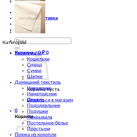
Магазин
Оплата и доставка
Оптовикам
Статьи
Искать:
Категории
Корзина /
0
₽
0
Аксессуары
Кошельки
Снуды
Сумки
Шапки
Домашний текстиль
Наволочки
Корзина пуста.
Наматрасник
Одеяла
Вернуться в магазин
Пододеяльник
0
Подушки
Корзина
Покрывала
Постельное белье
Простыни
Пряжа из конопли