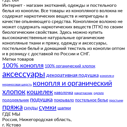
ГДЕ ВЫ
Интернет - магазин экотканей, одежды и постельного
белья из конопли. Все товары из конопляного волокна не
содержат наркотических веществ и непригодны в
качестве опьяняющего средства. Конопляное волокно не
может содержать наркотических веществ (ТГК) по своим
биологическим свойствам. Здесь можно купить
высококачественные натуральные органические
конопляные ткани и пряжу, одежду и аксессуары,
постельное бельё и домашний текстиль из конопли оптом
и в розницу с доставкой по России и СНГ.
Метки товаров
100% конопля
100% органический хлопок
аксессуары
декоративная подушка
конопля и
конопля и органический
мериносовая шерсть
хлопок
кошелек
наволочка
наматрасник
одеяло
подушка
пододеяльник
покрывало
постельное белье
простыни
пряжа
сумки
снуды
шапки
ГДЕ МЫ
Россия, Нижегородская область,
г. Кстово