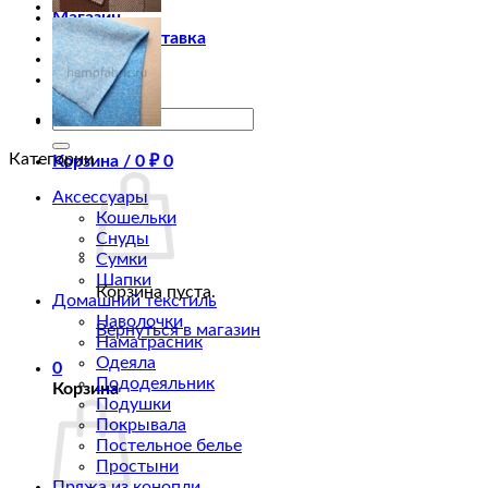
Магазин
Оплата и доставка
Оптовикам
Статьи
Искать:
Категории
Корзина /
0
₽
0
Аксессуары
Кошельки
Снуды
Сумки
Шапки
Корзина пуста.
Домашний текстиль
Наволочки
Вернуться в магазин
Наматрасник
Одеяла
0
Пододеяльник
Корзина
Подушки
Покрывала
Постельное белье
Простыни
Пряжа из конопли