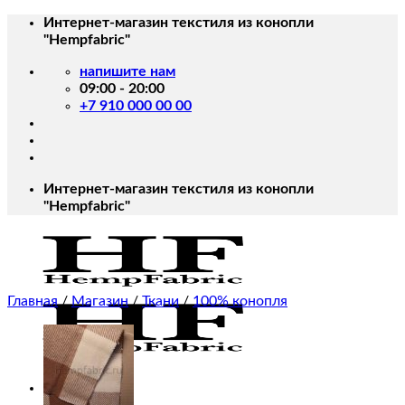
Skip
Интернет-магазин текстиля из конопли
to
"Hempfabric"
content
напишите нам
09:00 - 20:00
+7 910 000 00 00
Интернет-магазин текстиля из конопли
"Hempfabric"
Главная
/
Магазин
/
Ткани
/
100% конопля