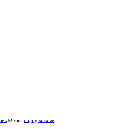
ник
Метка:
пододеяльник