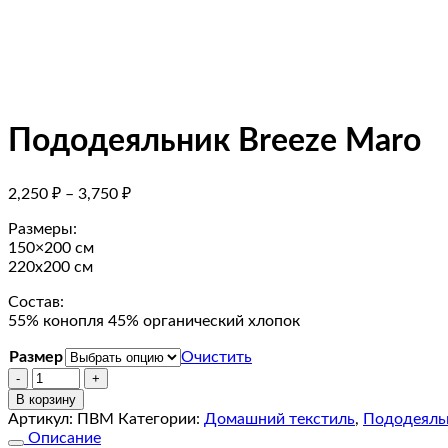
Пододеяльник Breeze Maro
2,250
₽
–
3,750
₽
Размеры:
150×200 см
220х200 см
Состав:
55% конопля 45% органический хлопок
Размер
Очистить
Количество
товара
В корзину
Пододеяльник
Артикул:
ПBM
Категории:
Домашний текстиль
,
Пододеяль
Breeze
Описание