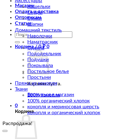
Аксессуары
Магазин
Кошельки
Оплата и доставка
Снуды
Оптовикам
Сумки
Статьи
Шапки
Домашний текстиль
Искать:
Наволочки
Наматрасник
Корзина /
0
₽
0
Одеяла
Пододеяльник
Подушки
Покрывала
Постельное белье
Простыни
Пряжа из конопли
Корзина пуста.
Ткани
Вернуться в магазин
100% конопля
100% органический хлопок
0
конопля и мериносовая шерсть
Корзина
конопля и органический хлопок
Распродажа!