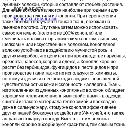
лубяных волокон, которые составляют стебель растения.
Корзина пуста.
Длинные волокна являются наиболее пригодными для
производства текстиля из конопли. При переплетении
Вернуться в магазин
таких волокон получается тонкая ткань, похожая на
льняное полотно. Эту ткань затем можно использовать
самостоятельно (полотно из 100% конопли) или
смешивать волокна с органическим хлопком, льняным,
шелковым или искусственным волокном. Конопляное
волокно устойчиво к воздействию мучнистой росы и
других микробов, что ценится при производстве парусины,
брезента, навесов, ковров и одежды. Конопля хорошо
растет без гербицидов, фунгицидов и пестицидов и при
производстве ткани так же не используются химикаты,
поэтому изделия из нее подходят людям с повышенной
чувствительностью кожи и склонности к аллергии. Ткань,
изготовленная из длинных конопляных волокон, обладает
хорошими теплоизоляционными свойствами – в одежде,
сшитой из такого материала тепло зимой и прохладно
даже в сильную жару, к тому же конопля эффективнее
других тканей блокирует воздействие УФ-лучей, что так же
актуально в жаркую погоду. Вместе с этим волокна
конопли хорошо абсорбируют красители, тем самым ткань