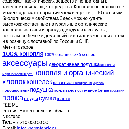
содержат наркотических веществ и непригодны в
качестве опьяняющего средства. Конопляное волокно не
может содержать наркотических веществ (ТГК) по своим
биологическим свойствам. Здесь можно купить
высококачественные натуральные органические
конопляные ткани и пряжу, одежду и аксессуары,
постельное бельё и домашний текстиль из конопли оптом
и в розницу с доставкой по России и СНГ.
Метки товаров
100% конопля
100% органический хлопок
аксессуары
декоративная подушка
конопля и
конопля и органический
мериносовая шерсть
хлопок
кошелек
наволочка
наматрасник
одеяло
подушка
пододеяльник
покрывало
постельное белье
простыни
пряжа
сумки
снуды
шапки
ГДЕ МЫ
Россия, Нижегородская область,
г. Кстово
Тел.: + 7 910 000 00 00
E-mail:
info@hempfabric.ru