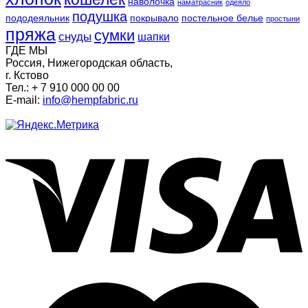
наволочка
наматрасник
одеяло
подушка
пододеяльник
покрывало
постельное белье
простыни
пряжа
сумки
снуды
шапки
ГДЕ МЫ
Россия, Нижегородская область,
г. Кстово
Тел.: + 7 910 000 00 00
E-mail:
info@hempfabric.ru