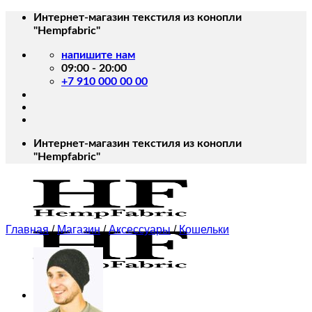
Skip
Интернет-магазин текстиля из конопли
to
"Hempfabric"
content
напишите нам
09:00 - 20:00
+7 910 000 00 00
Интернет-магазин текстиля из конопли
"Hempfabric"
Главная
/
Магазин
/
Аксессуары
/
Кошельки