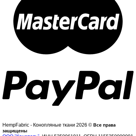
HempFabric - Конопляные ткани 2026 ©
Все права
защищены